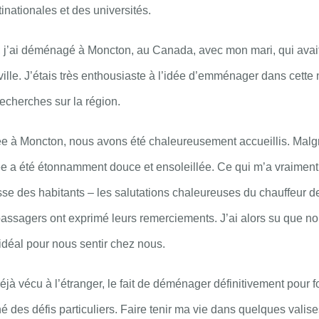
inationales et des universités.
, j’ai déménagé à Moncton, au Canada, avec mon mari, qui avai
ille. J’étais très enthousiaste à l’idée d’emménager dans cette n
 recherches sur la région.
ée à Moncton, nous avons été chaleureusement accueillis. Malgré
e a été étonnamment douce et ensoleillée. Ce qui m’a vraimen
esse des habitants – les salutations chaleureuses du chauffeur de
passagers ont exprimé leurs remerciements. J’ai alors su que n
 idéal pour nous sentir chez nous.
déjà vécu à l’étranger, le fait de déménager définitivement pour 
né des défis particuliers. Faire tenir ma vie dans quelques valis