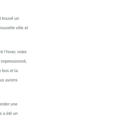
t trouvé un
ouvelle ville et
 l’hiver, notre
t impressionné,
 bus et la
ous avions
fonder une
es a été un