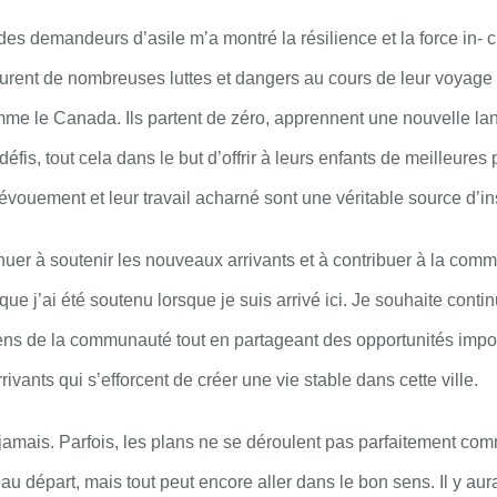
 des demandeurs d’asile m’a montré la résilience et la force in- 
urent de nombreuses luttes et dangers au cours de leur voyage 
me le Canada. Ils partent de zéro, apprennent une nouvelle lan
fis, tout cela dans le but d’offrir à leurs enfants de meilleures
évouement et leur travail acharné sont une véritable source d’in
inuer à soutenir les nouveaux arrivants et à contribuer à la com
 j’ai été soutenu lorsque je suis arrivé ici. Je souhaite continu
sens de la communauté tout en partageant des opportunités impo
ivants qui s’efforcent de créer une vie stable dans cette ville.
amais. Parfois, les plans ne se déroulent pas parfaitement co
au départ, mais tout peut encore aller dans le bon sens. Il y aur