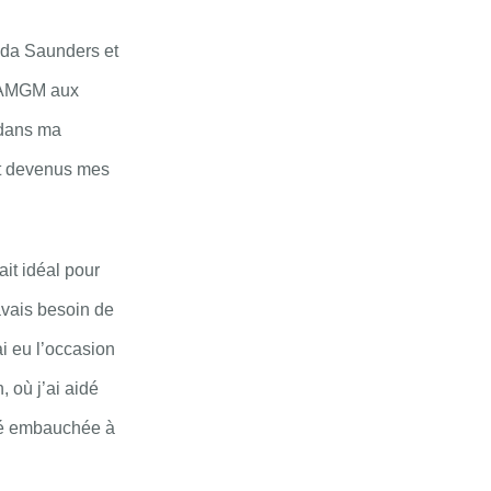
nda Saunders et
 l’AMGM aux
 dans ma
ont devenus mes
it idéal pour
avais besoin de
i eu l’occasion
, où j’ai aidé
été embauchée à