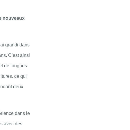
 de nouveaux
’ai grandi dans
ns. C’est ainsi
et de longues
tures, ce qui
endant deux
périence dans le
ois avec des