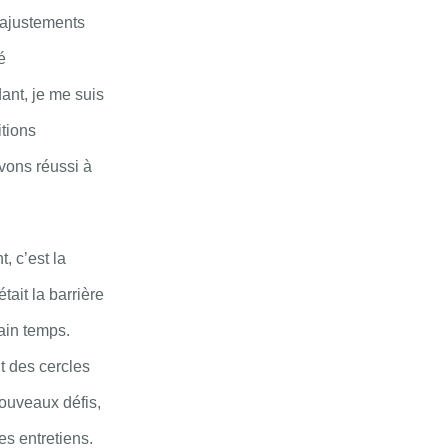
 ajustements
é
dant, je me suis
itions
vons réussi à
, c’est la
tait la barrière
tain temps.
nt des cercles
ouveaux défis,
s entretiens.