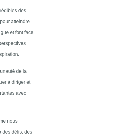
crédibles des
pour atteindre
gue et font face
 perspectives
spiration.
munauté de la
er à diriger et
rtantes avec
mme nous
a des défis, des