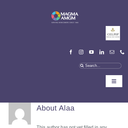
Aller
au
contenu
Recherchez
:
Toggle
Naviga
Qui Sommes-Nous
About
Alaa
On Peut Vous Aider
This author has not yet filled in any