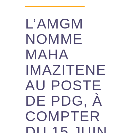
Comment Aider
L’AMGM
En Savoir Plus
NOMME
Contactez nous
MAHA
IMAZITENE
English
AU POSTE
DE PDG, À
COMPTER
DU 15 JUIN