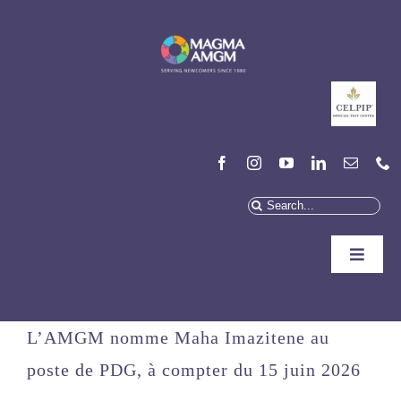
Aller
au
contenu
Recherchez
:
Toggle
Naviga
Qui Sommes-Nous
L’AMGM nomme Maha Imazitene au
On Peut Vous Aider
poste de PDG, à compter du 15 juin 2026