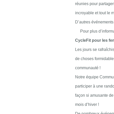
réunies pour partager 
incroyable et tout le m
D’autres événements 
Pour plus d’infor
CycleFit pour les 
Les jours se rafraîch
de choses formidable
communauté !
Notre équipe Communi
participer à une ran
façon si amusante de 
mois d’hiver !
De nombreux événemen