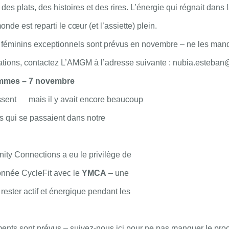
des plats, des histoires et des rires. L’énergie qui régnait dans l
onde est reparti le cœur (et l’assiette) plein.
féminins exceptionnels sont prévus en novembre – ne les man
mations, contactez L’AMGM à l’adresse suivante : nubia.este
femmes – 7 novembre
issent
mais il y avait encore beaucoup
s qui se passaient dans notre
ty Connections a eu le privilège de
donnée CycleFit avec le
YMCA
– une
rester actif et énergique pendant les
ts sont prévus – suivez-nous ici pour ne pas manquer le proc