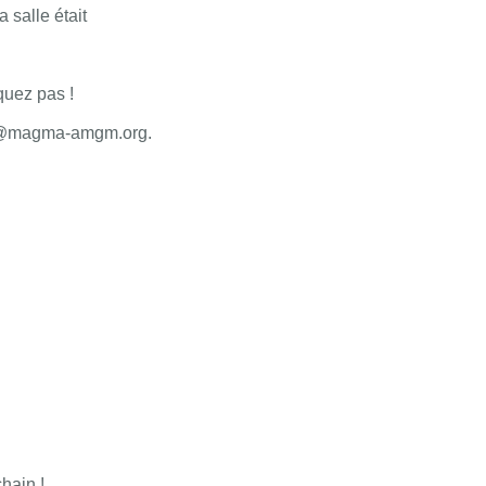
a salle était
quez pas !
ban@magma-amgm.org.
hain !